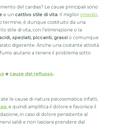
mento del cardias? Le cause principali sono
e
e un
cattivo stile di vita
. Il miglior
rimedio
,
o termine, è dunque costituito da una
lo stile di vita, con l’eliminazione o la
cidi, speziati, piccanti, grassi
o comunque
parato digerente. Anche una costante attività
 e fumo aiutano a tenere il problema sotto
so
e
cause del reflusso
.
te le cause di natura psicosomatica: infatti,
sso
, e quindi amplifica il dolore e favorisce il
azione, in caso di dolore persistente al
 nervi saldi e non lasciarsi prendere dal