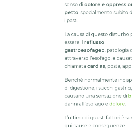
senso di
dolore
e oppressio
petto
, specialmente subito 
i pasti.
La causa di questo disturbo
essere il
reflusso
gastroesofageo
, patologia 
attraverso l’esofago, e caus
chiamata
cardias
, posta, ap
Benché normalmente indispens
di digestione, i succhi gastri
causano una sensazione di
b
danni all’esofago e
dolore
.
L’ultimo di questi fattori è s
qui cause e conseguenze.