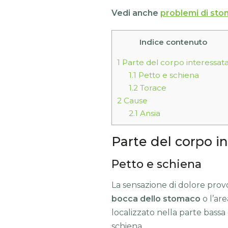
Vedi anche
problemi di sto
Indice contenuto
1
Parte del corpo interessat
1.1
Petto e schiena
1.2
Torace
2
Cause
2.1
Ansia
Parte del corpo i
Petto e schiena
La sensazione di dolore prov
bocca dello stomaco
o l’are
localizzato nella parte bass
schiena.