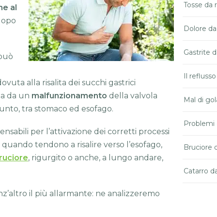
Tosse da 
ne al
dopo
Dolore da
Gastrite d
 può
Il refluss
dovuta alla risalita dei succhi gastrici
ata da un
malfunzionamento
della valvola
Mal di gol
punto, tra stomaco ed esofago.
Problemi 
abili per l’attivazione dei corretti processi
ci, quando tendono a risalire verso l’esofago,
Bruciore 
ruciore
, rigurgito o anche, a lungo andare,
Catarro da
enz’altro il più allarmante: ne analizzeremo