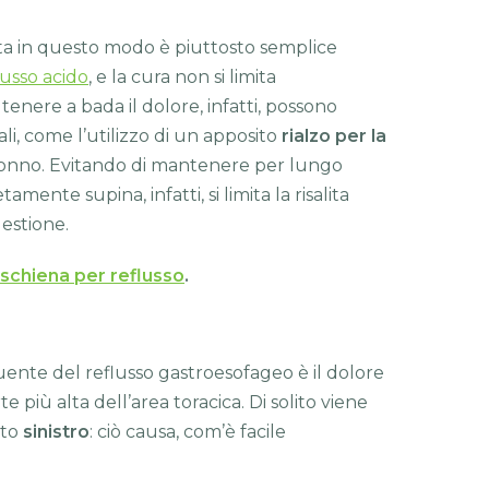
ta in questo modo è piuttosto semplice
lusso acido
, e la cura non si limita
 tenere a bada il dolore, infatti, possono
li, come l’utilizzo di un apposito
rialzo per la
sonno. Evitando di mantenere per lungo
nte supina, infatti, si limita la risalita
igestione.
 schiena per reflusso
.
ente del reflusso gastroesofageo è il dolore
te più alta dell’area toracica. Di solito viene
ato
sinistro
: ciò causa, com’è facile