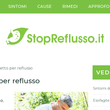
SINTOMI
CAUSE
RIMEDI
APPROFO
etto per reflusso
VED
per reflusso
Sintomi de
co
,
Esofagite