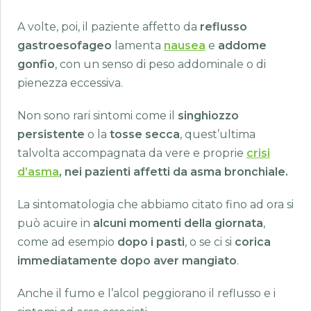
A volte, poi, il paziente affetto da
reflusso
gastroesofageo
lamenta
nausea
e
addome
gonfio
, con un senso di peso addominale o di
pienezza eccessiva.
Non sono rari sintomi come il
singhiozzo
persistente
o la
tosse secca
, quest’ultima
talvolta accompagnata da vere e proprie
crisi
d’asma
, nei pazienti affetti da asma bronchiale.
La sintomatologia che abbiamo citato fino ad ora si
può acuire in
alcuni momenti della giornata
,
come ad esempio
dopo i pasti
, o se ci si
corica
immediatamente dopo aver mangiato
.
Anche il fumo e l’alcol peggiorano il reflusso e i