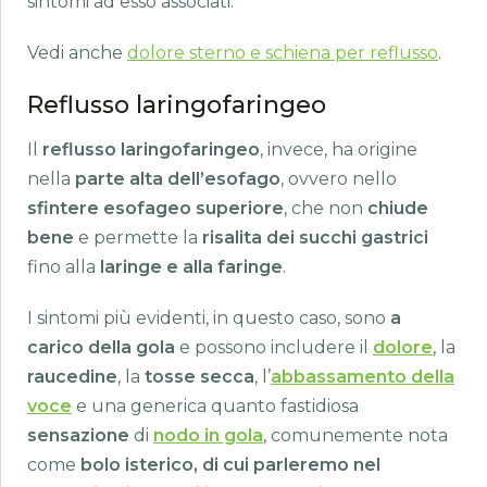
sintomi ad esso associati.
Vedi anche
dolore sterno e schiena per reflusso
.
Reflusso laringofaringeo
Il
reflusso laringofaringeo
, invece, ha origine
nella
parte alta dell’esofago
, ovvero nello
sfintere esofageo superiore
, che non
chiude
bene
e permette la
risalita dei succhi gastrici
fino alla
laringe e alla faringe
.
I sintomi più evidenti, in questo caso, sono
a
carico della gola
e possono includere il
dolore
, la
raucedine
, la
tosse secca
, l’
abbassamento della
voce
e una generica quanto fastidiosa
sensazione
di
nodo in gola
, comunemente nota
come
bolo isterico, di cui parleremo nel