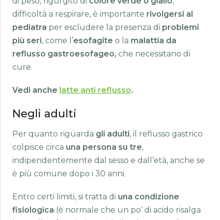
di peso, rigurgito di
colore verde o giallo
,
difficoltà a respirare, è importante
rivolgersi al
pediatra
per escludere la presenza di
problemi
più seri
, come l’
esofagite
o la
malattia da
reflusso gastroesofageo,
che necessitano di
cure.
Vedi anche
latte anti reflusso
.
Negli adulti
Per quanto riguarda
gli adulti
, il reflusso gastrico
colpisce circa
una persona su tre
,
indipendentemente dal sesso e dall’età, anche se
è più comune dopo i 30 anni.
Entro certi limiti, si tratta di
una condizione
fisiologica
(è normale che un po’ di acido risalga