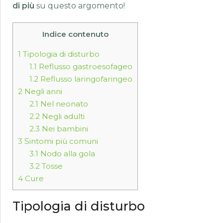
di più
su questo argomento!
Indice contenuto
1
Tipologia di disturbo
1.1
Reflusso gastroesofageo
1.2
Reflusso laringofaringeo
2
Negli anni
2.1
Nel neonato
2.2
Negli adulti
2.3
Nei bambini
3
Sintomi più comuni
3.1
Nodo alla gola
3.2
Tosse
4
Cure
Tipologia di disturbo