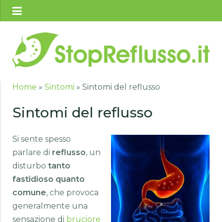
Home
»
Sintomi
»
Sintomi del reflusso
Sintomi del reflusso
Si sente spesso
parlare di
reflusso
, un
disturbo
tanto
fastidioso quanto
comune
, che provoca
generalmente una
sensazione di
bruciore