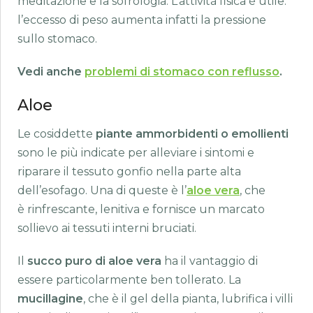
meditazione e la sofrologia. L’attività fisica è utile:
l’eccesso di peso aumenta infatti la pressione
sullo stomaco.
Vedi anche
problemi di stomaco con reflusso
.
Aloe
Le cosiddette
piante ammorbidenti o emollienti
sono le più indicate per alleviare i sintomi e
riparare il tessuto gonfio nella parte alta
dell’esofago. Una di queste è l’
aloe vera
, che
è rinfrescante, lenitiva e fornisce un marcato
sollievo ai tessuti interni bruciati.
Il
succo puro di aloe vera
ha il vantaggio di
essere particolarmente ben tollerato. La
mucillagine
, che è il gel della pianta, lubrifica i villi