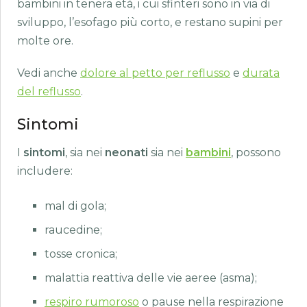
bambini in tenera età, i cui sfinteri sono in via di
sviluppo, l’esofago più corto, e restano supini per
molte ore.
Vedi anche
dolore al petto per reflusso
e
durata
del reflusso
.
Sintomi
I
sintomi
, sia nei
neonati
sia nei
bambini
, possono
includere:
mal di gola;
raucedine;
tosse cronica;
malattia reattiva delle vie aeree (asma);
respiro rumoroso
o pause nella respirazione