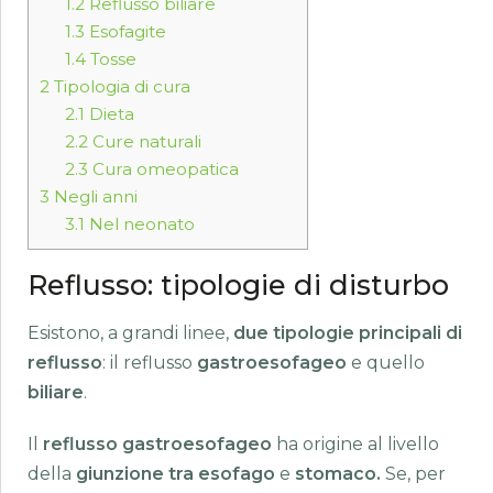
1.2
Reflusso biliare
1.3
Esofagite
1.4
Tosse
2
Tipologia di cura
2.1
Dieta
2.2
Cure naturali
2.3
Cura omeopatica
3
Negli anni
3.1
Nel neonato
Reflusso: tipologie di disturbo
Esistono, a grandi linee,
due tipologie principali di
reflusso
: il reflusso
gastroesofageo
e quello
biliare
.
Il
reflusso gastroesofageo
ha origine al livello
della
giunzione tra esofago
e
stomaco.
Se, per