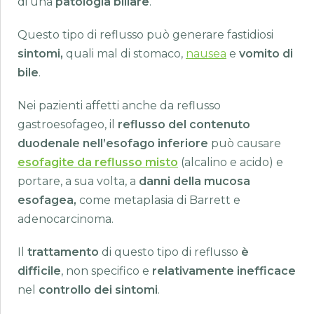
di una
patologia biliare
.
Questo tipo di reflusso può generare fastidiosi
sintomi,
quali mal di stomaco,
nausea
e
vomito di
bile
.
Nei pazienti affetti anche da reflusso
gastroesofageo, il
reflusso del contenuto
duodenale nell’esofago inferiore
può causare
esofagite da reflusso misto
(alcalino e acido) e
portare, a sua volta, a
danni della mucosa
esofagea,
come metaplasia di Barrett e
adenocarcinoma.
Il
trattamento
di questo tipo di reflusso
è
difficile
, non specifico e
relativamente inefficace
nel
controllo dei sintomi
.