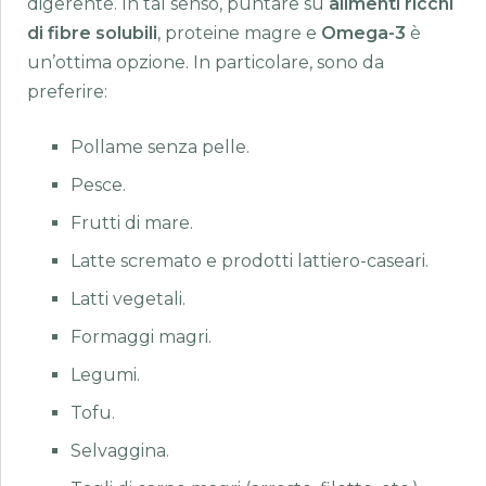
digerente. In tal senso, puntare su
alimenti ricchi
di fibre solubili
, proteine ​​magre e
Omega-3
è
un’ottima opzione. In particolare, sono da
preferire:
Pollame senza pelle.
Pesce.
Frutti di mare.
Latte scremato e prodotti lattiero-caseari.
Latti vegetali.
Formaggi magri.
Legumi.
Tofu.
Selvaggina.