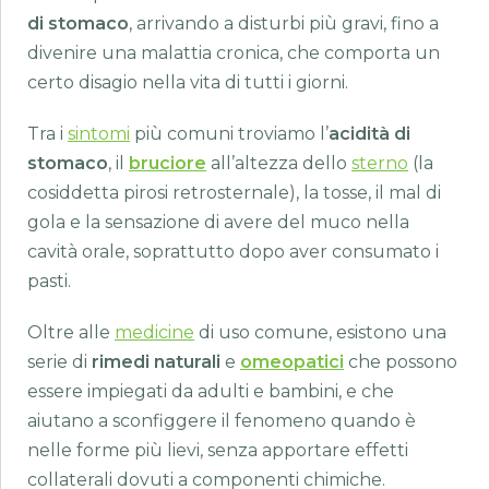
di stomaco
, arrivando a disturbi più gravi, fino a
divenire una malattia cronica, che comporta un
certo disagio nella vita di tutti i giorni.
Tra i
sintomi
più comuni troviamo l’
acidità di
stomaco
, il
bruciore
all’altezza dello
sterno
(la
cosiddetta pirosi retrosternale), la tosse, il mal di
gola e la sensazione di avere del muco nella
cavità orale, soprattutto dopo aver consumato i
pasti.
Oltre alle
medicine
di uso comune, esistono una
serie di
rimedi
naturali
e
omeopatici
che possono
essere impiegati da adulti e bambini, e che
aiutano a sconfiggere il fenomeno quando è
nelle forme più lievi, senza apportare effetti
collaterali dovuti a componenti chimiche.