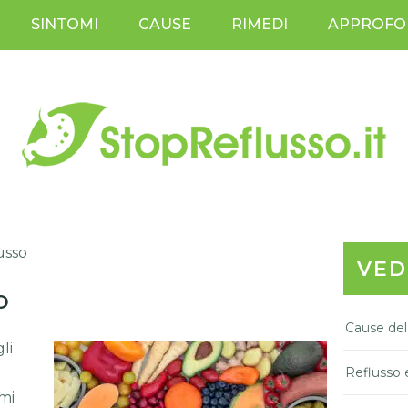
SINTOMI
CAUSE
RIMEDI
APPROFO
lusso
VED
o
Cause del
li
Reflusso 
omi