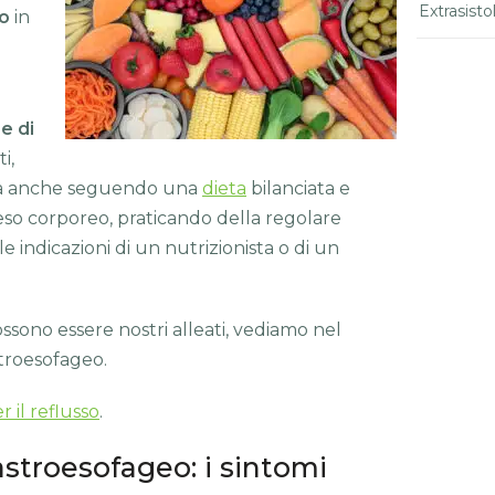
Extrasisto
o
in
re di
i,
da anche seguendo una
dieta
bilanciata e
eso corporeo, praticando della regolare
lle indicazioni di un nutrizionista o di un
ossono essere nostri alleati, vediamo nel
stroesofageo.
r il reflusso
.
gastroesofageo: i sintomi