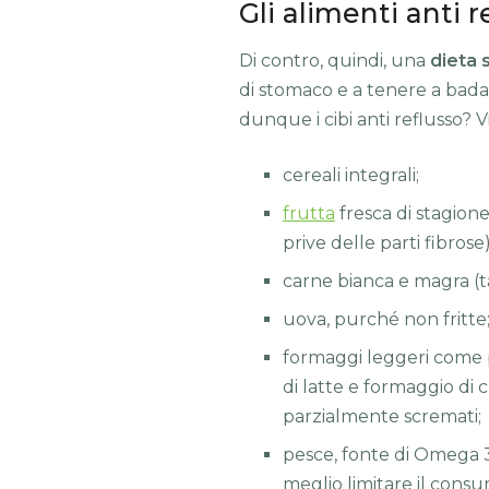
Gli alimenti anti r
Di contro, quindi, una
dieta 
di stomaco e a tenere a bada 
dunque i cibi anti reflusso? Vi
cereali integrali;
frutta
fresca di stagion
prive delle parti fibrose)
carne bianca e magra (tac
uova, purché non fritte
formaggi leggeri come pr
di latte e formaggio di
parzialmente scremati;
pesce, fonte di Omega 3
meglio limitare il consu