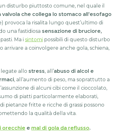
 un disturbo piuttosto comune, nel quale il
 valvola che collega lo stomaco all’esofago
e) provoca la risalita lungo quest’ultimo di
ndo una fastidiosa
sensazione di bruciore,
 pasti. Ma i
sintomi
possibili di questo disturbo
o arrivare a coinvolgere anche gola, schiena,
legate allo
stress
, all’
abuso di alcol e
rmaci
, all’aumento di peso, ma soprattutto a
l’assunzione di alcuni cibi come il cioccolato,
sumo di piatti particolarmente elaborati,
 di pietanze fritte e ricche di grassi possono
omettendo la qualità della vita.
i orecchie
e
mal di gola da reflusso
.