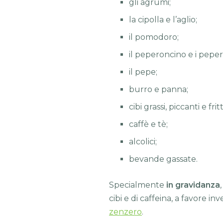
gli agrumi;
la cipolla e l’aglio;
il pomodoro;
il peperoncino e i peper
il pepe;
burro e panna;
cibi grassi, piccanti e fritt
caffè e tè;
alcolici;
bevande gassate.
Specialmente
in gravidanza
cibi e di caffeina, a favore inv
zenzero
.