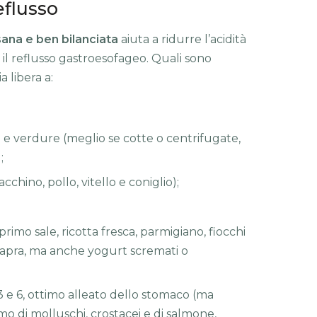
eflusso
sana e ben bilanciata
aiuta a ridurre l’acidità
il reflusso gastroesofageo. Quali sono
a libera a:
e e verdure (meglio se cotte o centrifugate,
;
chino, pollo, vitello e coniglio);
;
imo sale, ricotta fresca, parmigiano, fiocchi
 capra, ma anche yogurt scremati o
 e 6, ottimo alleato dello stomaco (ma
mo di molluschi, crostacei e di salmone,