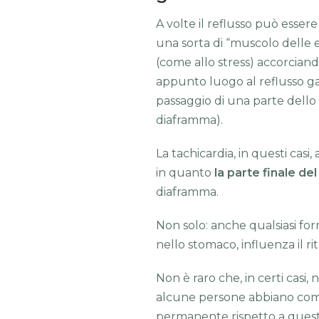
A volte il reflusso può esser
una sorta di “muscolo delle e
(come allo stress) accorcian
appunto luogo al reflusso g
passaggio di una parte dello
diaframma).
La tachicardia, in questi casi
in quanto
la parte finale de
diaframma.
Non solo: anche qualsiasi fo
nello stomaco, influenza il r
Non è raro che, in certi casi,
alcune persone abbiano com
permanente rispetto a queste 