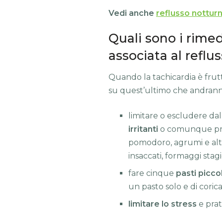
Vedi anche
reflusso nottur
Quali sono i rimed
associata al reflu
Quando la tachicardia è frut
su quest’ultimo che andrann
limitare o escludere da
irritanti
o comunque pred
pomodoro, agrumi e altri 
insaccati, formaggi stagi
fare cinque
pasti piccol
un pasto solo e di corica
limitare lo stress
e prat