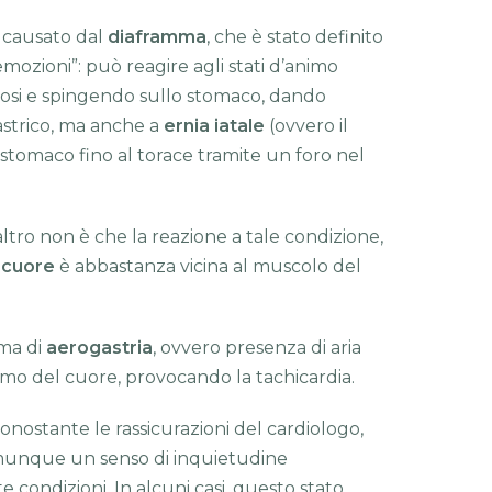
e causato dal
diaframma
, che è stato definito
mozioni”: può reagire agli stati d’animo
dosi e spingendo sullo stomaco, dando
astrico, ma anche a
ernia iatale
(ovvero il
 stomaco fino al torace tramite un foro nel
, altro non è che la reazione a tale condizione,
l cuore
è abbastanza vicina al muscolo del
rma di
aerogastria
, ovvero presenza di aria
itmo del cuore, provocando la tachicardia.
 nonostante le rassicurazioni del cardiologo,
unque un senso di inquietudine
condizioni. In alcuni casi, questo stato