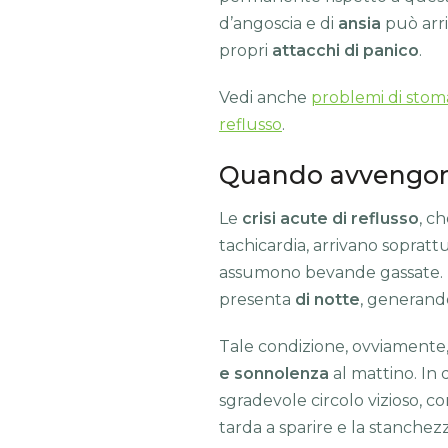
d’angoscia e di
ansia
può arri
propri
attacchi di panico
.
Vedi anche
problemi di stom
reflusso
.
Quando avvengono 
Le
crisi acute di reflusso
, c
tachicardia, arrivano sopratt
assumono bevande gassate. Mo
presenta
di notte
, generand
Tale condizione, ovviament
e sonnolenza
al mattino. In 
sgradevole circolo vizioso, co
tarda a sparire e la stanche