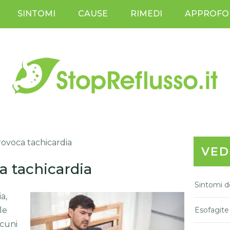
SINTOMI
CAUSE
RIMEDI
APPROFO
rovoca tachicardia
VED
a tachicardia
Sintomi de
a,
le
Esofagite
lcuni