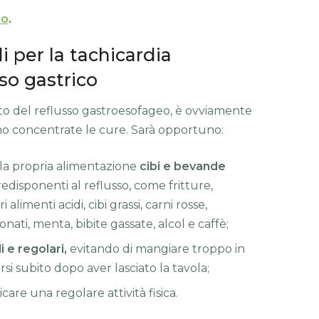
no
.
i per la tachicardia
sso gastrico
to del reflusso gastroesofageo, è ovviamente
o concentrate le cure. Sarà opportuno:
lla propria alimentazione
cibi e bevande
isponenti al reflusso, come fritture,
alimenti acidi, cibi grassi, carni rosse,
onati, menta, bibite gassate, alcol e caffè;
i e regolari,
evitando di mangiare troppo in
rsi subito dopo aver lasciato la tavola;
icare una regolare attività fisica.