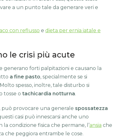
vare a un punto tale da generare veri e
aco con reflusso
e
dieta per ernia iatale e
le crisi più acute
he generano forti palpitazioni e causano la
utto
a fine pasto
, specialmente se si
lto spesso, inoltre, tale disturbo si
o tosse o
tachicardia notturna
.
e, può provocare una generale
spossatezza
questi casi può innescarsi anche uno
n la condizione fisica che permane, l’
ansia
che
zza che peggiora entrambe le cose.