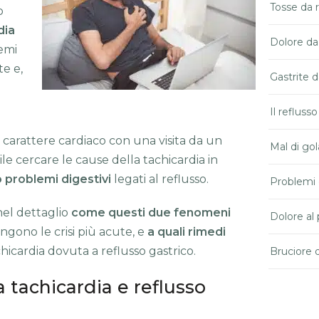
Tosse da 
o
dia
Dolore da
lemi
te e,
Gastrite d
Il refluss
 carattere cardiaco con una visita da un
Mal di gol
le cercare le cause della tachicardia in
o problemi digestivi
legati al reflusso.
Problemi 
nel dettaglio
come questi due fenomeni
Dolore al 
gono le crisi più acute, e
a quali rimedi
chicardia dovuta a reflusso gastrico.
Bruciore 
a tachicardia e reflusso